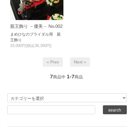
親王飾り －優美－ No.002
まめひなのブライダル用 親
王飾り
33,000円(税込36,300円)
« Prev
Next »
7
1-7
商品中
商品