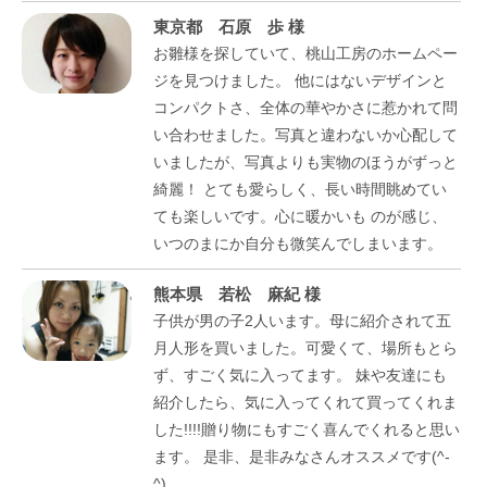
東京都 石原 歩 様
お雛様を探していて、桃山工房のホームペー
ジを見つけました。 他にはないデザインと
コンパクトさ、全体の華やかさに惹かれて問
い合わせました。写真と違わないか心配して
いましたが、写真よりも実物のほうがずっと
綺麗！ とても愛らしく、長い時間眺めてい
ても楽しいです。心に暖かいも のが感じ、
いつのまにか自分も微笑んでしまいます。
熊本県 若松 麻紀 様
子供が男の子2人います。母に紹介されて五
月人形を買いました。可愛くて、場所もとら
ず、すごく気に入ってます。 妹や友達にも
紹介したら、気に入ってくれて買ってくれま
した!!!!贈り物にもすごく喜んでくれると思い
ます。 是非、是非みなさんオススメです(^-
^)