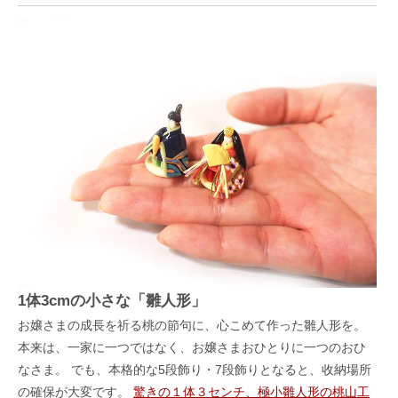
1体3cmの小さな「雛人形」
お嬢さまの成長を祈る桃の節句に、心こめて作った雛人形を。
本来は、一家に一つではなく、お嬢さまおひとりに一つのおひ
なさま。 でも、本格的な5段飾り・7段飾りとなると、收納場所
の確保が大変です。
驚きの１体３センチ、極小雛人形の桃山工