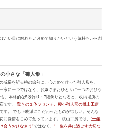
けたい目に触れたい改めて知りたいという気持ちから創
cmの小さな「雛人形」
の成長を祈る桃の節句に、心こめて作った雛人形を。
一家に一つではなく、お嬢さまおひとりに一つのおひな
でも、本格的な5段飾り・7段飾りとなると、收納場所の
大変です。
驚きの１体３センチ、極小雛人形の桃山工房
です。 でも正統派にこだわったものが欲しい。そんな
切に愛情をこめて創っています。 桃山工房では、
“一年
け会うおひなさま”
ではなく、
“一生を共に過ごす大切な