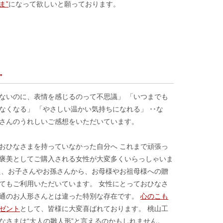
ま”
になって欲しいと願っております。
。
ないのに、表情を感じるのって不思議」 「いつまでも
なくなる」 「やさしい温かい気持ちになれる」 ･･な
さんのうれしいご感想をいただいています。
おひなさまを持っていなかった自分へ これまで頑張っ
褒美としてご購入される女性が大変多くいらっしゃいま
た、お子さんやお孫さんから、お母様やお祖母様への贈
てもご利用いただいています。 女性にとっておひなさ
通のお人形さんとは違った特別な存在です。
心のこも
ゼント
として、皆様に大変喜ばれております。 桃山工
なさまは“大人の雛人形”と言えるのかもしれません。