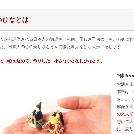
めひなとは
々から評価される日本人の謙虚さ、礼儀、正しさ子供のうちから身に付
た。日本人の心の美しさを育んできた原点をひな人形に感じます。
とつ心を込めて手作りした、小さな小さなおひなさま。
1体3
お嬢さま
本来は、
さま。 
確保が
の雛人形
想いで大
に一度だ