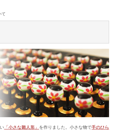
いて
い
「小さな雛人形」
を作りました。小さな物で
手のひら