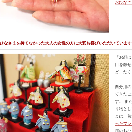
おひなさ
ひなさまを持てなかった大人の女性の方に大変お喜びいただいています
「お顔は
目を離せ
ど、たく
自分用の
てきたご
す。 ま
り物とし
まは、普
ったプレ
房のおひ