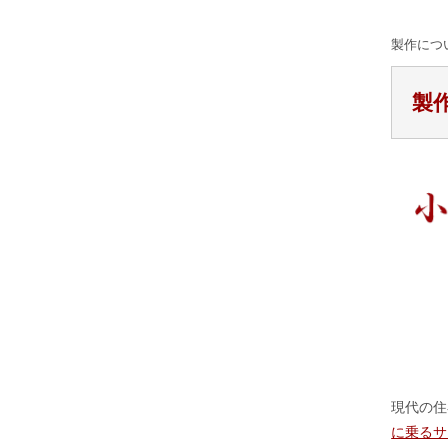
製作につ
製
現代の住
に乗るサ