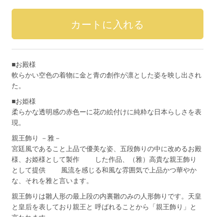
■お殿様
軟らかい空色の着物に金と青の創作が凛とした姿を映し出され
た。
■お姫様
柔らかな透明感の赤色ーに花の絵付けに純粋な日本らしさを表
現。
親王飾り －雅－
宮廷風であること上品で優美な姿、五段飾りの中に改めるお殿
様、お姫様として製作 した作品、（雅）高貴な親王飾り
として提供 風流を感じる和風な雰囲気で上品かつ華やか
な、それを雅と言います。
親王飾りは雛人形の最上段の内裏雛のみの人形飾りです。天皇
と皇后を表しており親王と 呼ばれることから「親王飾り」と