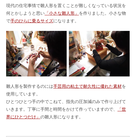
現代の住宅事情で雛人形を置くことが難しくなっている状況を
何とかしようと思い
「小さな雛人形」
を作りました。小さな物
で
手のひらに乗るサイズ
になります。
雛人形を製作するのには
手芸用の粘土で耐久性に優れた素材
を
使用しています。
ひとつひとつ手の中でこねて、指先の圧加減のみで作り上げて
いきます。丁寧に手間と時間をかけて作っていますので、
「世
界にひとつだけ」
の雛人形になります。