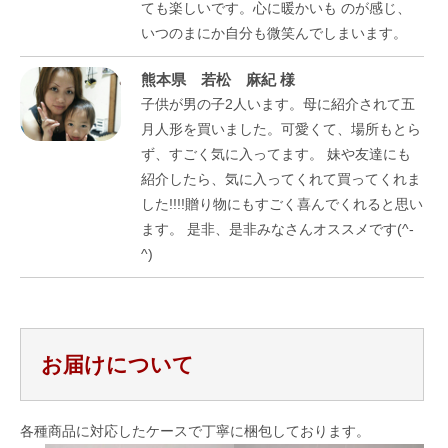
ても楽しいです。心に暖かいも のが感じ、
いつのまにか自分も微笑んでしまいます。
熊本県 若松 麻紀 様
子供が男の子2人います。母に紹介されて五
月人形を買いました。可愛くて、場所もとら
ず、すごく気に入ってます。 妹や友達にも
紹介したら、気に入ってくれて買ってくれま
した!!!!贈り物にもすごく喜んでくれると思い
ます。 是非、是非みなさんオススメです(^-
^)
お届けについて
各種商品に対応したケースで丁寧に梱包しております。