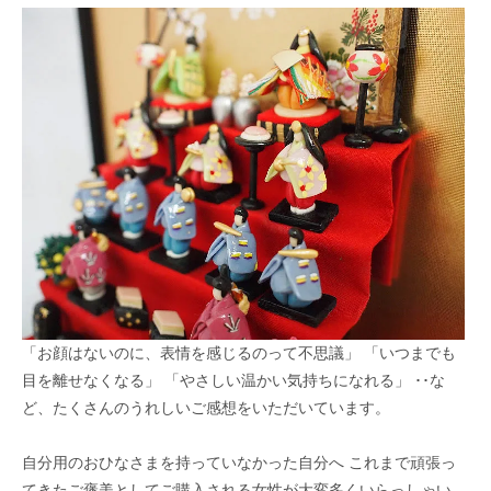
「お顔はないのに、表情を感じるのって不思議」 「いつまでも
目を離せなくなる」 「やさしい温かい気持ちになれる」 ･･な
ど、たくさんのうれしいご感想をいただいています。
自分用のおひなさまを持っていなかった自分へ これまで頑張っ
てきたご褒美としてご購入される女性が大変多くいらっしゃい