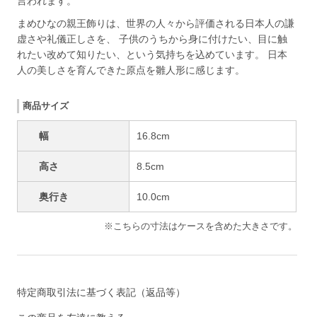
言われます。
まめひなの親王飾りは、世界の人々から評価される日本人の謙
虚さや礼儀正しさを、 子供のうちから身に付けたい、目に触
れたい改めて知りたい、という気持ちを込めています。 日本
人の美しさを育んできた原点を雛人形に感じます。
商品サイズ
幅
16.8cm
高さ
8.5cm
奥行き
10.0cm
※こちらの寸法はケースを含めた大きさです。
特定商取引法に基づく表記（返品等）