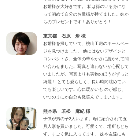
お雛様が大好きです。 私は孫のいる身にな
って初めて自分のお雛様が持てました。妹か
らのプレゼントです！ありがとう！
東京都 石原 歩 様
お雛様を探していて、桃山工房のホームペー
ジを見つけました。 他にはないデザインと
コンパクトさ、全体の華やかさに惹かれて問
い合わせました。写真と違わないか心配して
いましたが、写真よりも実物のほうがずっと
綺麗！ とても愛らしく、長い時間眺めてい
ても楽しいです。心に暖かいも のが感じ、
いつのまにか自分も微笑んでしまいます。
熊本県 若松 麻紀 様
子供が男の子2人います。母に紹介されて五
月人形を買いました。可愛くて、場所もとら
ず、すごく気に入ってます。 妹や友達にも