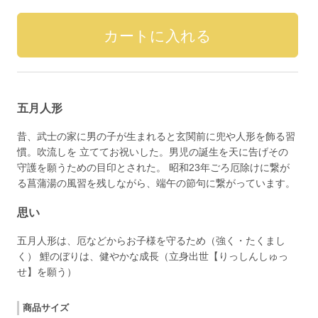
五月人形
昔、武士の家に男の子が生まれると玄関前に兜や人形を飾る習
慣。吹流しを 立ててお祝いした。男児の誕生を天に告げその
守護を願うための目印とされた。 昭和23年ごろ厄除けに繋が
る菖蒲湯の風習を残しながら、端午の節句に繋がっています。
思い
五月人形は、厄などからお子様を守るため（強く・たくまし
く） 鯉のぼりは、健やかな成長（立身出世【りっしんしゅっ
せ】を願う）
商品サイズ