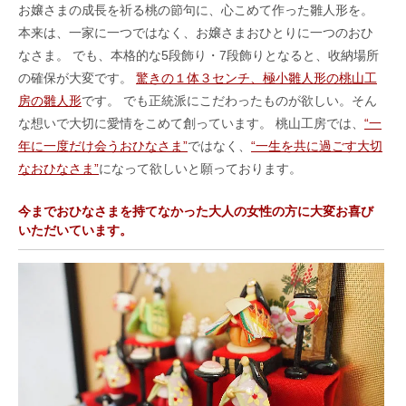
お嬢さまの成長を祈る桃の節句に、心こめて作った雛人形を。
本来は、一家に一つではなく、お嬢さまおひとりに一つのおひ
なさま。 でも、本格的な5段飾り・7段飾りとなると、收納場所
の確保が大変です。
驚きの１体３センチ、極小雛人形の桃山工
房の雛人形
です。 でも正統派にこだわったものが欲しい。そん
な想いで大切に愛情をこめて創っています。 桃山工房では、
“一
年に一度だけ会うおひなさま”
ではなく、
“一生を共に過ごす大切
なおひなさま”
になって欲しいと願っております。
今までおひなさまを持てなかった大人の女性の方に大変お喜び
いただいています。