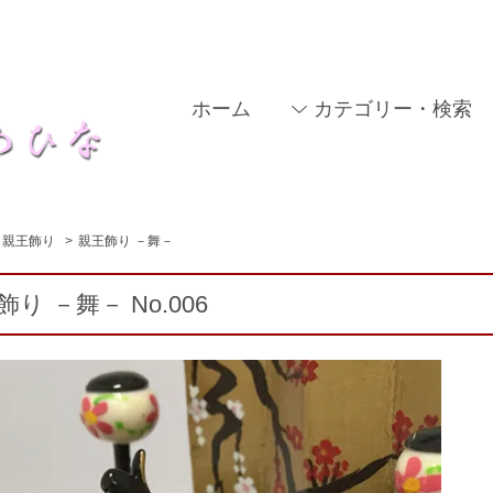
ホーム
カテゴリー・検索
親王飾り
>
親王飾り －舞－
り －舞－ No.006