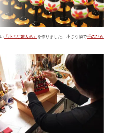
い
「小さな雛人形」
を作りました。小さな物で
手のひら