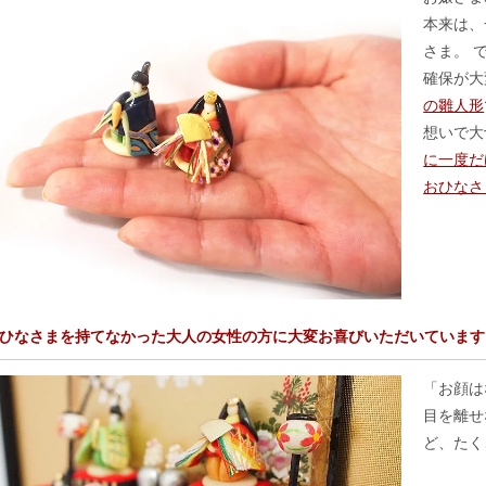
本来は、
さま。 
確保が
の雛人形
想いで大
に一度だ
おひなさ
ひなさまを持てなかった大人の女性の方に大変お喜びいただいています
「お顔は
目を離せ
ど、たく