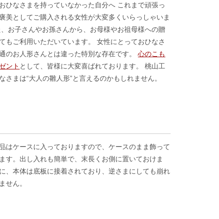
おひなさまを持っていなかった自分へ これまで頑張っ
褒美としてご購入される女性が大変多くいらっしゃいま
た、お子さんやお孫さんから、お母様やお祖母様への贈
てもご利用いただいています。 女性にとっておひなさ
通のお人形さんとは違った特別な存在です。
心のこも
ゼント
として、皆様に大変喜ばれております。 桃山工
なさまは“大人の雛人形”と言えるのかもしれません。
品はケースに入っておりますので、ケースのまま飾って
ます。出し入れも簡単で、末長くお側に置いておけま
に、本体は底板に接着されており、逆さまにしても崩れ
ません。