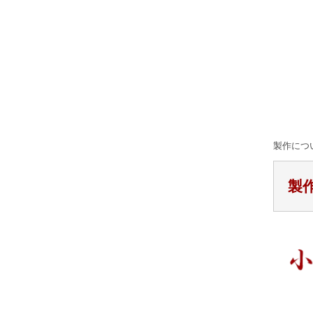
製作につ
製