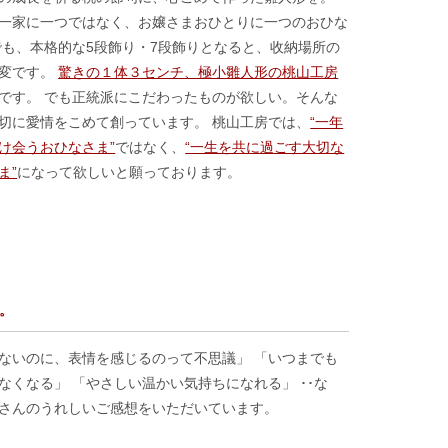
一家に一つではなく、お嬢さまおひとりに一つのおひな
でも、本格的な5段飾り・7段飾りとなると、收納場所の
大変です。
驚きの１体３センチ、極小雛人形の桃山工房
です。 でも正統派にこだわったものが欲しい。そんな
切に愛情をこめて創っています。 桃山工房では、
“一年
け会うおひなさま”
ではなく、
“一生を共に過ごす大切な
ま”
になって欲しいと願っております。
。
ないのに、表情を感じるのって不思議」 「いつまでも
なくなる」 「やさしい温かい気持ちになれる」 ･･な
さんのうれしいご感想をいただいています。