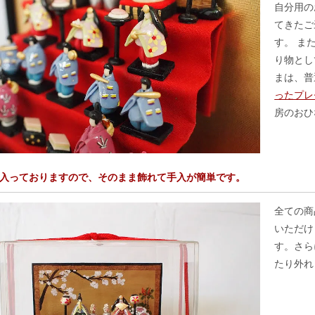
自分用の
てきたご
す。 ま
り物とし
まは、普
ったプレ
房のおひ
入っておりますので、そのまま飾れて手入が簡単です。
全ての商
いただけ
す。さら
たり外れ