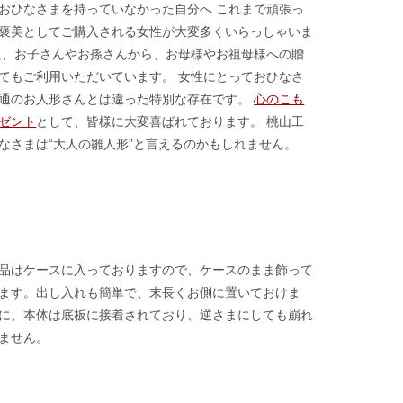
おひなさまを持っていなかった自分へ これまで頑張っ
褒美としてご購入される女性が大変多くいらっしゃいま
た、お子さんやお孫さんから、お母様やお祖母様への贈
てもご利用いただいています。 女性にとっておひなさ
通のお人形さんとは違った特別な存在です。
心のこも
ゼント
として、皆様に大変喜ばれております。 桃山工
なさまは“大人の雛人形”と言えるのかもしれません。
品はケースに入っておりますので、ケースのまま飾って
ます。出し入れも簡単で、末長くお側に置いておけま
に、本体は底板に接着されており、逆さまにしても崩れ
ません。