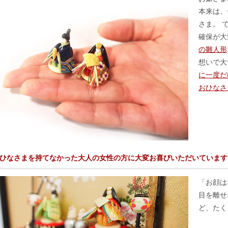
本来は、
さま。 
確保が
の雛人形
想いで大
に一度だ
おひなさ
ひなさまを持てなかった大人の女性の方に大変お喜びいただいています
「お顔は
目を離せ
ど、たく