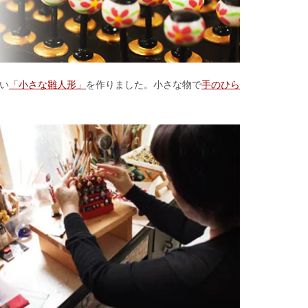
い
「小さな雛人形」
を作りました。小さな物で
手のひら