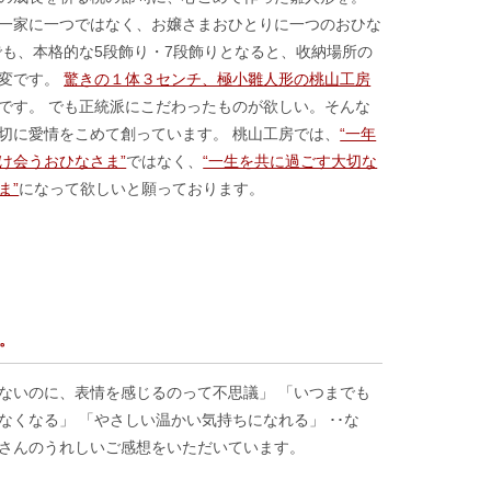
一家に一つではなく、お嬢さまおひとりに一つのおひな
でも、本格的な5段飾り・7段飾りとなると、收納場所の
大変です。
驚きの１体３センチ、極小雛人形の桃山工房
です。 でも正統派にこだわったものが欲しい。そんな
切に愛情をこめて創っています。 桃山工房では、
“一年
け会うおひなさま”
ではなく、
“一生を共に過ごす大切な
ま”
になって欲しいと願っております。
。
ないのに、表情を感じるのって不思議」 「いつまでも
なくなる」 「やさしい温かい気持ちになれる」 ･･な
さんのうれしいご感想をいただいています。