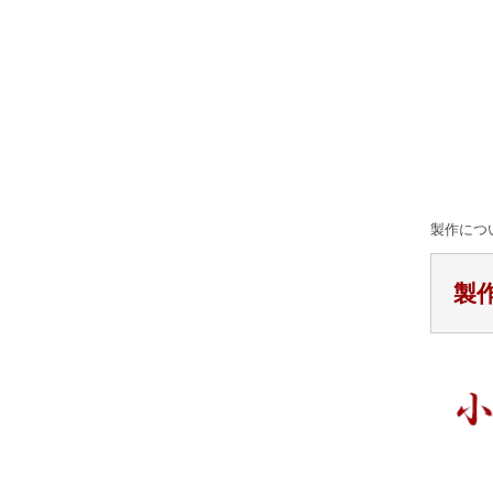
製作につ
製