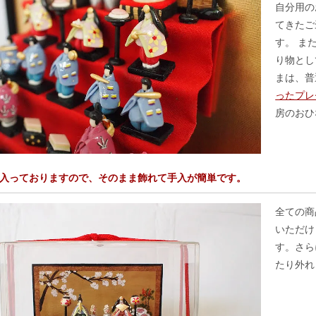
自分用の
てきたご
す。 ま
り物とし
まは、普
ったプレ
房のおひ
入っておりますので、そのまま飾れて手入が簡単です。
全ての商
いただけ
す。さら
たり外れ