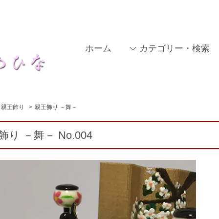
ホーム
カテゴリー・検索
親王飾り
>
親王飾り －舞－
り －舞－ No.004