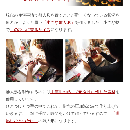
現代の住宅事情で雛人形を置くことが難しくなっている状況を
何とかしようと思い
「小さな雛人形」
を作りました。小さな物
で
手のひらに乗るサイズ
になります。
雛人形を製作するのには
手芸用の粘土で耐久性に優れた素材
を
使用しています。
ひとつひとつ手の中でこねて、指先の圧加減のみで作り上げて
いきます。丁寧に手間と時間をかけて作っていますので、
「世
界にひとつだけ」
の雛人形になります。