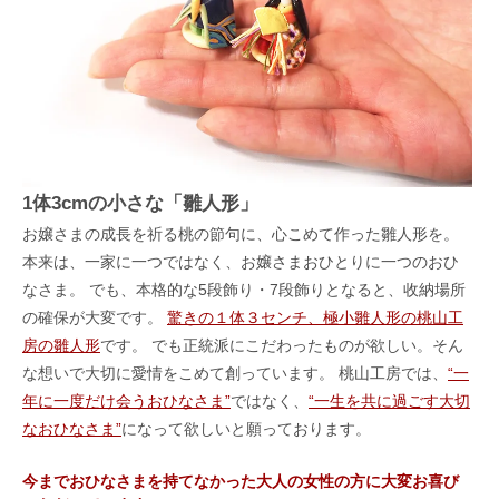
1体3cmの小さな「雛人形」
お嬢さまの成長を祈る桃の節句に、心こめて作った雛人形を。
本来は、一家に一つではなく、お嬢さまおひとりに一つのおひ
なさま。 でも、本格的な5段飾り・7段飾りとなると、收納場所
の確保が大変です。
驚きの１体３センチ、極小雛人形の桃山工
房の雛人形
です。 でも正統派にこだわったものが欲しい。そん
な想いで大切に愛情をこめて創っています。 桃山工房では、
“一
年に一度だけ会うおひなさま”
ではなく、
“一生を共に過ごす大切
なおひなさま”
になって欲しいと願っております。
今までおひなさまを持てなかった大人の女性の方に大変お喜び