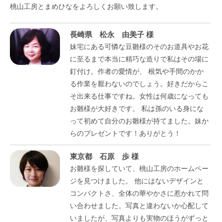
桃山工房とまめひなをよろしくお願い致します。
長崎県 松永 由美子 様
妹宅にある可憐な豆雛様のそのお道具やお花
に至るまで本当に精巧な造りで私はその場に
釘付け。作者の愛情が、 根気や手間のかか
る作業を厭わないのでしょう。好きだからこ
そ出来る仕事ですね。女性は何歳になっても
お雛様が大好きです。 私は孫のいる身にな
って初めて自分のお雛様が持てました。妹か
らのプレゼントです！ありがとう！
東京都 石原 歩 様
お雛様を探していて、桃山工房のホームペー
ジを見つけました。 他にはないデザインと
コンパクトさ、全体の華やかさに惹かれて問
い合わせました。写真と違わないか心配して
いましたが、写真よりも実物のほうがずっと