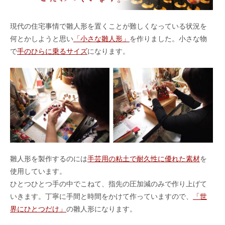
現代の住宅事情で雛人形を置くことが難しくなっている状況を
何とかしようと思い
「小さな雛人形」
を作りました。小さな物
で
手のひらに乗るサイズ
になります。
雛人形を製作するのには
手芸用の粘土で耐久性に優れた素材
を
使用しています。
ひとつひとつ手の中でこねて、指先の圧加減のみで作り上げて
いきます。丁寧に手間と時間をかけて作っていますので、
「世
界にひとつだけ」
の雛人形になります。