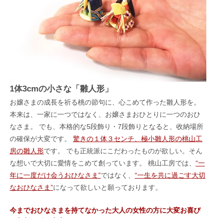
1体3cmの小さな「雛人形」
お嬢さまの成長を祈る桃の節句に、心こめて作った雛人形を。
本来は、一家に一つではなく、お嬢さまおひとりに一つのおひ
なさま。 でも、本格的な5段飾り・7段飾りとなると、收納場所
の確保が大変です。
驚きの１体３センチ、極小雛人形の桃山工
房の雛人形
です。 でも正統派にこだわったものが欲しい。そん
な想いで大切に愛情をこめて創っています。 桃山工房では、
“一
年に一度だけ会うおひなさま”
ではなく、
“一生を共に過ごす大切
なおひなさま”
になって欲しいと願っております。
今までおひなさまを持てなかった大人の女性の方に大変お喜び