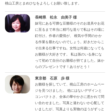
桃山工房とまめひなをよろしくお願い致します。
長崎県 松永 由美子 様
妹宅にある可憐な豆雛様のそのお道具やお花
に至るまで本当に精巧な造りで私はその場に
釘付け。作者の愛情が、 根気や手間のかか
る作業を厭わないのでしょう。好きだからこ
そ出来る仕事ですね。女性は何歳になっても
お雛様が大好きです。 私は孫のいる身にな
って初めて自分のお雛様が持てました。妹か
らのプレゼントです！ありがとう！
東京都 石原 歩 様
お雛様を探していて、桃山工房のホームペー
ジを見つけました。 他にはないデザインと
コンパクトさ、全体の華やかさに惹かれて問
い合わせました。写真と違わないか心配して
いましたが、写真よりも実物のほうがずっと