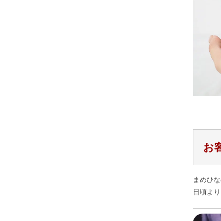
お
まめひな
日頃より