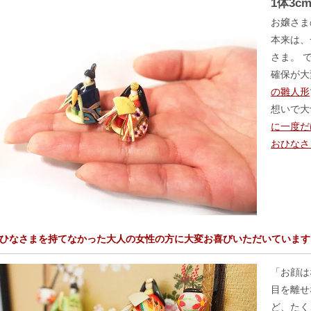
1体3
お嬢さま
本来は、
さま。 
確保が
の雛人形
想いで大
に一度だ
おひなさ
ひなさまを持てなかった大人の女性の方に大変お喜びいただいています
「お顔は
目を離せ
ど、たく