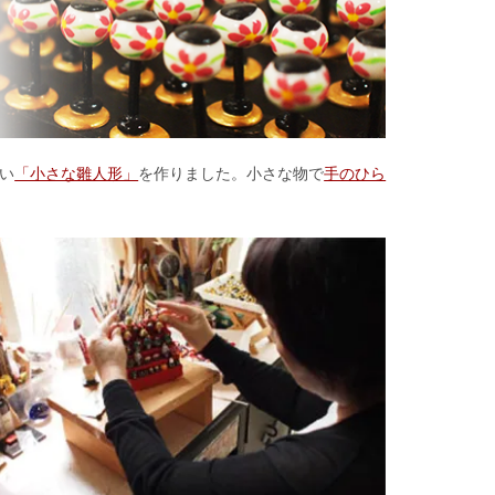
い
「小さな雛人形」
を作りました。小さな物で
手のひら