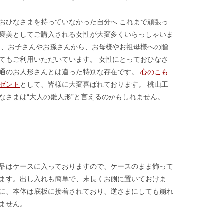
おひなさまを持っていなかった自分へ これまで頑張っ
褒美としてご購入される女性が大変多くいらっしゃいま
た、お子さんやお孫さんから、お母様やお祖母様への贈
てもご利用いただいています。 女性にとっておひなさ
通のお人形さんとは違った特別な存在です。
心のこも
ゼント
として、皆様に大変喜ばれております。 桃山工
なさまは“大人の雛人形”と言えるのかもしれません。
品はケースに入っておりますので、ケースのまま飾って
ます。出し入れも簡単で、末長くお側に置いておけま
に、本体は底板に接着されており、逆さまにしても崩れ
ません。