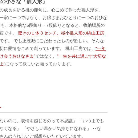
cmの小さな「雛人形」
の成長を祈る桃の節句に、心こめて作った雛人形を。
一家に一つではなく、お嬢さまおひとりに一つのおひな
でも、本格的な5段飾り・7段飾りとなると、收納場所の
大変です。
驚きの１体３センチ、極小雛人形の桃山工房
です。 でも正統派にこだわったものが欲しい。そんな
切に愛情をこめて創っています。 桃山工房では、
“一年
け会うおひなさま”
ではなく、
“一生を共に過ごす大切な
ま”
になって欲しいと願っております。
。
ないのに、表情を感じるのって不思議」 「いつまでも
なくなる」 「やさしい温かい気持ちになれる」 ･･な
さんのうれしいご感想をいただいています。