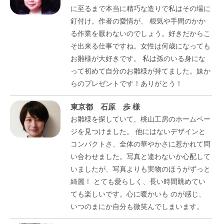
に至るまで本当に精巧な造りで私はその場に
釘付け。作者の愛情が、 根気や手間のかか
る作業を厭わないのでしょう。好きだからこ
そ出来る仕事ですね。女性は何歳になっても
お雛様が大好きです。 私は孫のいる身にな
って初めて自分のお雛様が持てました。妹か
らのプレゼントです！ありがとう！
東京都 石原 歩 様
お雛様を探していて、桃山工房のホームペー
ジを見つけました。 他にはないデザインと
コンパクトさ、全体の華やかさに惹かれて問
い合わせました。写真と違わないか心配して
いましたが、写真よりも実物のほうがずっと
綺麗！ とても愛らしく、長い時間眺めてい
ても楽しいです。心に暖かいも のが感じ、
いつのまにか自分も微笑んでしまいます。