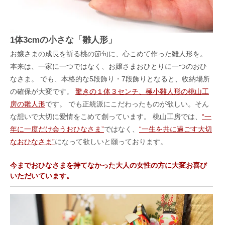
1体3cmの小さな「雛人形」
お嬢さまの成長を祈る桃の節句に、心こめて作った雛人形を。
本来は、一家に一つではなく、お嬢さまおひとりに一つのおひ
なさま。 でも、本格的な5段飾り・7段飾りとなると、收納場所
の確保が大変です。
驚きの１体３センチ、極小雛人形の桃山工
房の雛人形
です。 でも正統派にこだわったものが欲しい。そん
な想いで大切に愛情をこめて創っています。 桃山工房では、
“一
年に一度だけ会うおひなさま”
ではなく、
“一生を共に過ごす大切
なおひなさま”
になって欲しいと願っております。
今までおひなさまを持てなかった大人の女性の方に大変お喜び
いただいています。