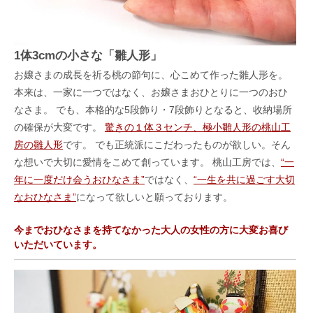
1体3cmの小さな「雛人形」
お嬢さまの成長を祈る桃の節句に、心こめて作った雛人形を。
本来は、一家に一つではなく、お嬢さまおひとりに一つのおひ
なさま。 でも、本格的な5段飾り・7段飾りとなると、收納場所
の確保が大変です。
驚きの１体３センチ、極小雛人形の桃山工
房の雛人形
です。 でも正統派にこだわったものが欲しい。そん
な想いで大切に愛情をこめて創っています。 桃山工房では、
“一
年に一度だけ会うおひなさま”
ではなく、
“一生を共に過ごす大切
なおひなさま”
になって欲しいと願っております。
今までおひなさまを持てなかった大人の女性の方に大変お喜び
いただいています。