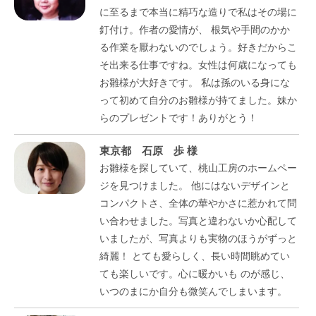
に至るまで本当に精巧な造りで私はその場に
釘付け。作者の愛情が、 根気や手間のかか
る作業を厭わないのでしょう。好きだからこ
そ出来る仕事ですね。女性は何歳になっても
お雛様が大好きです。 私は孫のいる身にな
って初めて自分のお雛様が持てました。妹か
らのプレゼントです！ありがとう！
東京都 石原 歩 様
お雛様を探していて、桃山工房のホームペー
ジを見つけました。 他にはないデザインと
コンパクトさ、全体の華やかさに惹かれて問
い合わせました。写真と違わないか心配して
いましたが、写真よりも実物のほうがずっと
綺麗！ とても愛らしく、長い時間眺めてい
ても楽しいです。心に暖かいも のが感じ、
いつのまにか自分も微笑んでしまいます。