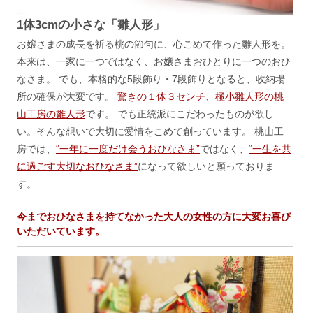
1体3cmの小さな「雛人形」
お嬢さまの成長を祈る桃の節句に、心こめて作った雛人形を。
本来は、一家に一つではなく、お嬢さまおひとりに一つのおひ
なさま。 でも、本格的な5段飾り・7段飾りとなると、收納場
所の確保が大変です。
驚きの１体３センチ、極小雛人形の桃
山工房の雛人形
です。 でも正統派にこだわったものが欲し
い。そんな想いで大切に愛情をこめて創っています。 桃山工
房では、
“一年に一度だけ会うおひなさま”
ではなく、
“一生を共
に過ごす大切なおひなさま”
になって欲しいと願っておりま
す。
今までおひなさまを持てなかった大人の女性の方に大変お喜び
いただいています。