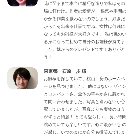
花に至るまで本当に精巧な造りで私はその
場に釘付け。作者の愛情が、 根気や手間の
かかる作業を厭わないのでしょう。好きだ
からこそ出来る仕事ですね。女性は何歳に
なってもお雛様が大好きです。 私は孫のい
る身になって初めて自分のお雛様が持てま
した。妹からのプレゼントです！ありがと
う！
東京都 石原 歩 様
お雛様を探していて、桃山工房のホームペ
ージを見つけました。 他にはないデザイン
とコンパクトさ、全体の華やかさに惹かれ
て問い合わせました。写真と違わないか心
配していましたが、写真よりも実物のほう
がずっと綺麗！ とても愛らしく、長い時間
眺めていても楽しいです。心に暖かいも の
が感じ、いつのまにか自分も微笑んでしま